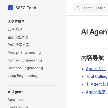
BSFC Tech
Search
K
Skip to content
Sidebar Navigation
大语言模型
AI Agen
LLM 概论
主流模型对比
RAG 检索增强
Prompt Engineering
内容导航
Context Engineering
Harness Engineering
Agent 入门
Loop Engineering
Tool Calling
多 Agent 协
Agent 框架
AI Agent
Agent 入门
Tool Calling