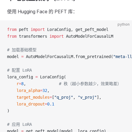
使用 Hugging Face 的 PEFT 库：
python
from
 peft 
import
 LoraConfig, get_peft_model
from
 transformers 
import
 AutoModelForCausalLM
# 加载基础模型
model 
=
 AutoModelForCausalLM.from_pretrained(
"meta-ll
# 配置 LoRA
lora_config 
=
 LoraConfig(
    r
=
8
,              
# 秩（越小参数越少，效果略差）
    lora_alpha
=
32
,
    target_modules
=
[
"q_proj"
, 
"v_proj"
],
    lora_dropout
=
0.1
)
# 应用 LoRA
model 
=
 get_peft_model(model, lora_config)