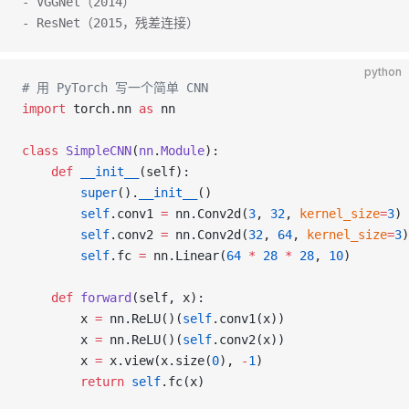
- VGGNet（2014）
- ResNet（2015，残差连接）
python
# 用 PyTorch 写一个简单 CNN
import
 torch.nn 
as
 nn
class
 SimpleCNN
(
nn
.
Module
):
    def
 __init__
(self):
        super
().
__init__
()
        self
.conv1 
=
 nn.Conv2d(
3
, 
32
, 
kernel_size
=
3
)
        self
.conv2 
=
 nn.Conv2d(
32
, 
64
, 
kernel_size
=
3
)
        self
.fc 
=
 nn.Linear(
64
 *
 28
 *
 28
, 
10
)
    def
 forward
(self, x):
        x 
=
 nn.ReLU()(
self
.conv1(x))
        x 
=
 nn.ReLU()(
self
.conv2(x))
        x 
=
 x.view(x.size(
0
), 
-
1
)
        return
 self
.fc(x)