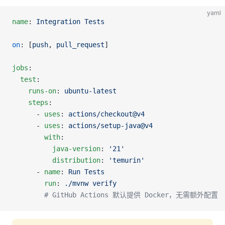
yaml
name
: 
Integration Tests
on
: [
push
, 
pull_request
]
jobs
:
  test
:
    runs-on
: 
ubuntu-latest
    steps
:
      - 
uses
: 
actions/checkout@v4
      - 
uses
: 
actions/setup-java@v4
        with
:
          java-version
: 
'21'
          distribution
: 
'temurin'
      - 
name
: 
Run Tests
        run
: 
./mvnw verify
        # GitHub Actions 默认提供 Docker，无需额外配置