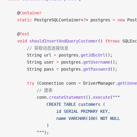
    @
Container
    static
 PostgreSQLContainer<
?
> postgres 
=
 new
 Post
    @
Test
    void
 shouldInsertAndQueryCustomer
() 
throws
 SQLExc
        // 获取动态连接信息
        String url 
=
 postgres.
getJdbcUrl
();
        String user 
=
 postgres.
getUsername
();
        String pass 
=
 postgres.
getPassword
();
        try
 (Connection conn 
=
 DriverManager.
getConne
            // 建表
            conn.
createStatement
().
execute
(
"""
                CREATE TABLE customers (
                    id SERIAL PRIMARY KEY,
                    name VARCHAR(100) NOT NULL
                )
            """
);