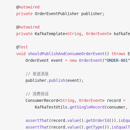
    @
Autowired
    private
 OrderEventPublisher publisher;
    @
Autowired
    private
 KafkaTemplate<
String
, 
OrderEvent
> kafkaTe
    @
Test
    void
 shouldPublishAndConsumeOrderEvent
() 
throws
 E
        OrderEvent event 
=
 new
 OrderEvent
(
"ORDER-001"
        // 发送消息
        publisher.
publish
(event);
        // 消费验证
        ConsumerRecord<
String
, 
OrderEvent
> record 
=
            KafkaTestUtils.
getSingleRecord
(consumer, 
        assertThat
(record.
value
().
getOrderId
()).
isEqu
        assertThat
(record.
value
().
getType
()).
isEqualT