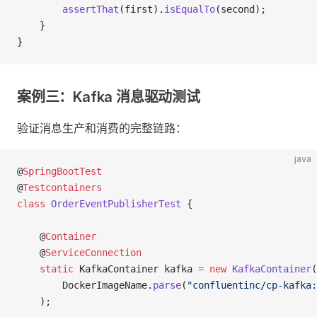
        assertThat
(first).
isEqualTo
(second);
    }
}
案例三：Kafka 消息驱动测试
验证消息生产和消费的完整链路：
java
@
SpringBootTest
@
Testcontainers
class
 OrderEventPublisherTest
 {
    @
Container
    @
ServiceConnection
    static
 KafkaContainer kafka 
=
 new
 KafkaContainer
(
        DockerImageName.
parse
(
"confluentinc/cp-kafka:
    );