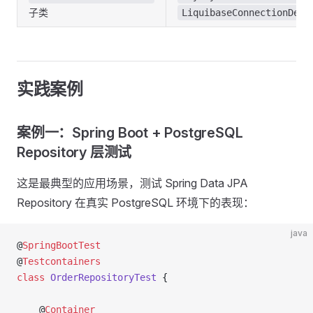
子类
LiquibaseConnectionDeta
实践案例
案例一：Spring Boot + PostgreSQL
Repository 层测试
这是最典型的应用场景，测试 Spring Data JPA
Repository 在真实 PostgreSQL 环境下的表现：
java
@
SpringBootTest
@
Testcontainers
class
 OrderRepositoryTest
 {
    @
Container