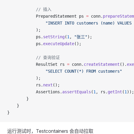
            // 插入
            PreparedStatement ps 
=
 conn.
prepareStatem
                "INSERT INTO customers (name) VALUES 
            );
            ps.
setString
(
1
, 
"张三"
);
            ps.
executeUpdate
();
            // 查询验证
            ResultSet rs 
=
 conn.
createStatement
().
exe
                "SELECT COUNT(*) FROM customers"
            );
            rs.
next
();
            Assertions.
assertEquals
(
1
, rs.
getInt
(
1
));
        }
    }
}
运行测试时，Testcontainers 会自动拉取