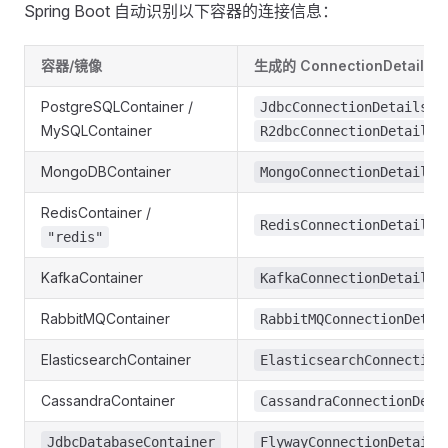
Spring Boot 自动识别以下容器的连接信息：
容器/镜像
生成的 ConnectionDetails
PostgreSQLContainer /
+
JdbcConnectionDetails
MySQLContainer
R2dbcConnectionDetails
MongoDBContainer
MongoConnectionDetails
RedisContainer /
RedisConnectionDetails
"redis"
KafkaContainer
KafkaConnectionDetails
RabbitMQContainer
RabbitMQConnectionDetai
ElasticsearchContainer
ElasticsearchConnection
CassandraContainer
CassandraConnectionDeta
JdbcDatabaseContainer
FlywayConnectionDetails