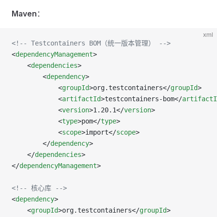
Maven
：
xml
<!-- Testcontainers BOM（统一版本管理） -->
<
dependencyManagement
>
    <
dependencies
>
        <
dependency
>
            <
groupId
>org.testcontainers</
groupId
>
            <
artifactId
>testcontainers-bom</
artifactI
            <
version
>1.20.1</
version
>
            <
type
>pom</
type
>
            <
scope
>import</
scope
>
        </
dependency
>
    </
dependencies
>
</
dependencyManagement
>
<!-- 核心库 -->
<
dependency
>
    <
groupId
>org.testcontainers</
groupId
>