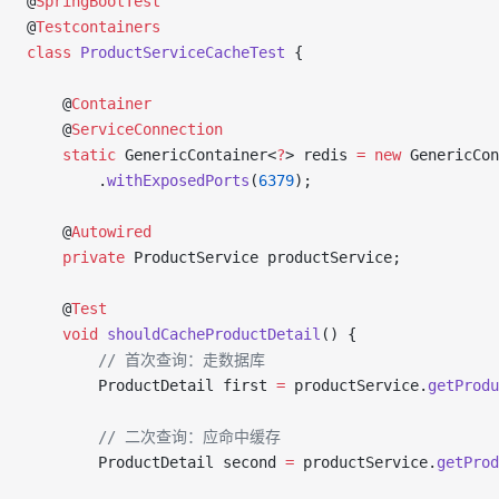
@
SpringBootTest
@
Testcontainers
class
 ProductServiceCacheTest
 {
    @
Container
    @
ServiceConnection
    static
 GenericContainer<
?
> redis 
=
 new
 GenericCon
        .
withExposedPorts
(
6379
);
    @
Autowired
    private
 ProductService productService;
    @
Test
    void
 shouldCacheProductDetail
() {
        // 首次查询：走数据库
        ProductDetail first 
=
 productService.
getProdu
        // 二次查询：应命中缓存
        ProductDetail second 
=
 productService.
getProd