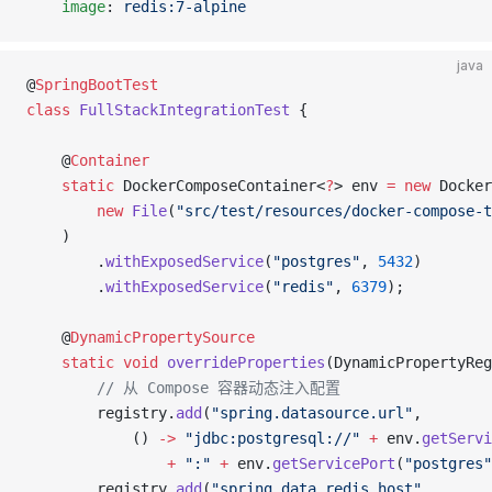
    image
: 
redis:7-alpine
java
@
SpringBootTest
class
 FullStackIntegrationTest
 {
    @
Container
    static
 DockerComposeContainer<
?
> env 
=
 new
 Docker
        new
 File
(
"src/test/resources/docker-compose-t
    )
        .
withExposedService
(
"postgres"
, 
5432
)
        .
withExposedService
(
"redis"
, 
6379
);
    @
DynamicPropertySource
    static
 void
 overrideProperties
(DynamicPropertyReg
        // 从 Compose 容器动态注入配置
        registry.
add
(
"spring.datasource.url"
,
            () 
->
 "jdbc:postgresql://"
 +
 env.
getServi
                +
 ":"
 +
 env.
getServicePort
(
"postgres"
        registry.
add
(
"spring.data.redis.host"
,