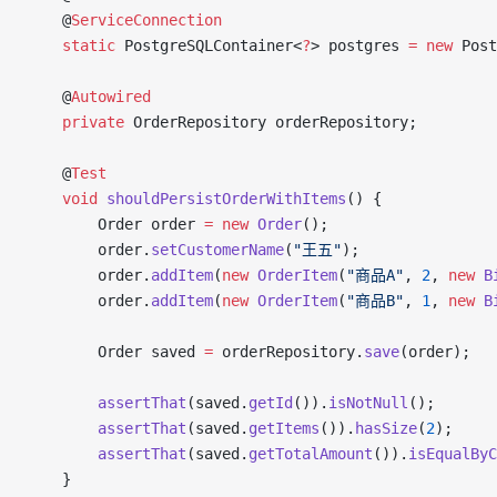
    @
ServiceConnection
    static
 PostgreSQLContainer<
?
> postgres 
=
 new
 Post
    @
Autowired
    private
 OrderRepository orderRepository;
    @
Test
    void
 shouldPersistOrderWithItems
() {
        Order order 
=
 new
 Order
();
        order.
setCustomerName
(
"王五"
);
        order.
addItem
(
new
 OrderItem
(
"商品A"
, 
2
, 
new
 B
        order.
addItem
(
new
 OrderItem
(
"商品B"
, 
1
, 
new
 B
        Order saved 
=
 orderRepository.
save
(order);
        assertThat
(saved.
getId
()).
isNotNull
();
        assertThat
(saved.
getItems
()).
hasSize
(
2
);
        assertThat
(saved.
getTotalAmount
()).
isEqualByC
    }