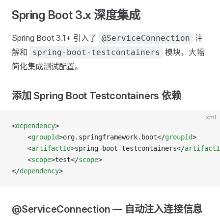
Spring Boot 3.x 深度集成
Spring Boot 3.1+ 引入了
注
@ServiceConnection
解和
模块，大幅
spring-boot-testcontainers
简化集成测试配置。
添加 Spring Boot Testcontainers 依赖
xml
<
dependency
>
    <
groupId
>org.springframework.boot</
groupId
>
    <
artifactId
>spring-boot-testcontainers</
artifactI
    <
scope
>test</
scope
>
</
dependency
>
@ServiceConnection — 自动注入连接信息