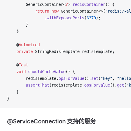
        GenericContainer<
?
> 
redisContainer
() {
            return
 new
 GenericContainer<>(
"redis:7-al
                .
withExposedPorts
(
6379
);
        }
    }
    @
Autowired
    private
 StringRedisTemplate redisTemplate;
    @
Test
    void
 shouldCacheValue
() {
        redisTemplate.
opsForValue
().
set
(
"key"
, 
"hello
        assertThat
(redisTemplate.
opsForValue
().
get
(
"k
    }
}
@ServiceConnection 支持的服务