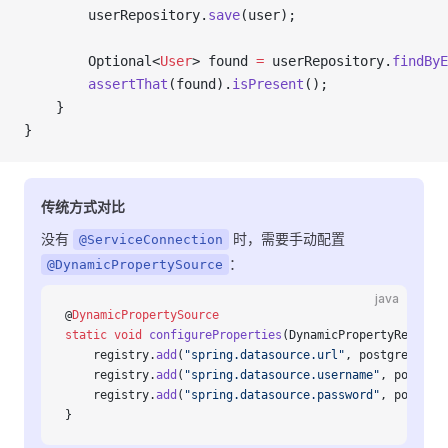
        userRepository.
save
(user);
        Optional<
User
> found 
=
 userRepository.
findByE
        assertThat
(found).
isPresent
();
    }
}
传统方式对比
没有
时，需要手动配置
@ServiceConnection
：
@DynamicPropertySource
java
@
DynamicPropertySource
static
 void
 configureProperties
(DynamicPropertyRegistr
    registry.
add
(
"spring.datasource.url"
, postgres
::
ge
    registry.
add
(
"spring.datasource.username"
, postgre
    registry.
add
(
"spring.datasource.password"
, postgre
}