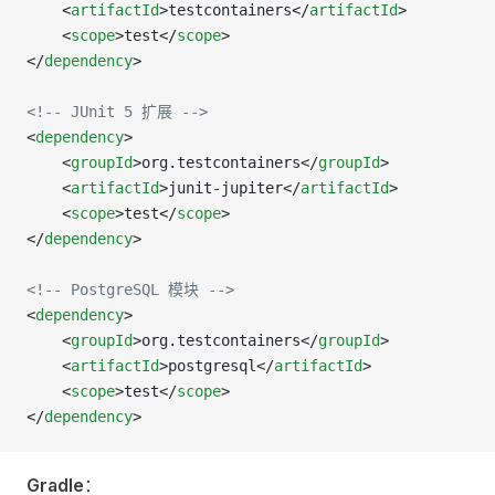
    <
artifactId
>testcontainers</
artifactId
>
    <
scope
>test</
scope
>
</
dependency
>
<!-- JUnit 5 扩展 -->
<
dependency
>
    <
groupId
>org.testcontainers</
groupId
>
    <
artifactId
>junit-jupiter</
artifactId
>
    <
scope
>test</
scope
>
</
dependency
>
<!-- PostgreSQL 模块 -->
<
dependency
>
    <
groupId
>org.testcontainers</
groupId
>
    <
artifactId
>postgresql</
artifactId
>
    <
scope
>test</
scope
>
</
dependency
>
Gradle
：