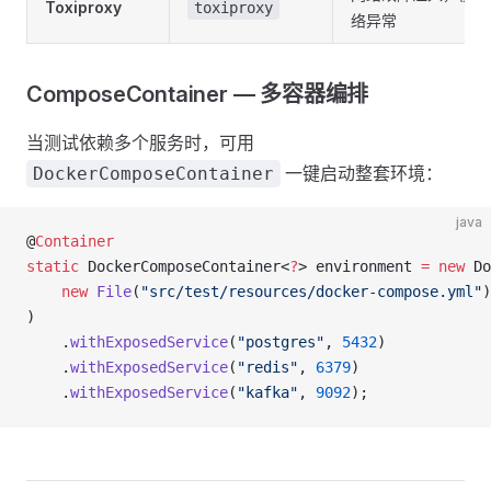
Toxiproxy
toxiproxy
络异常
ComposeContainer — 多容器编排
当测试依赖多个服务时，可用
一键启动整套环境：
DockerComposeContainer
java
@
Container
static
 DockerComposeContainer<
?
> environment 
=
 new
 Do
    new
 File
(
"src/test/resources/docker-compose.yml"
)
)
    .
withExposedService
(
"postgres"
, 
5432
)
    .
withExposedService
(
"redis"
, 
6379
)
    .
withExposedService
(
"kafka"
, 
9092
);