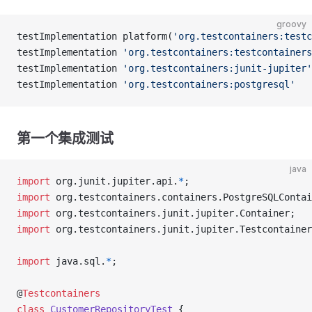
groovy
testImplementation platform(
'org.testcontainers:testc
testImplementation 
'org.testcontainers:testcontainers
testImplementation 
'org.testcontainers:junit-jupiter'
testImplementation 
'org.testcontainers:postgresql'
第一个集成测试
java
import
 org.junit.jupiter.api.
*
;
import
 org.testcontainers.containers.PostgreSQLContai
import
 org.testcontainers.junit.jupiter.Container;
import
 org.testcontainers.junit.jupiter.Testcontainer
import
 java.sql.
*
;
@
Testcontainers
class
 CustomerRepositoryTest
 {