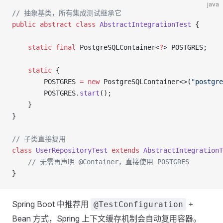
java
// 抽象基类，所有集成测试继承它
public
 abstract
 class
 AbstractIntegrationTest
 {
    static
 final
 PostgreSQLContainer<
?
> POSTGRES;
    static
 {
        POSTGRES 
=
 new
 PostgreSQLContainer<>(
"postgre
        POSTGRES.
start
();
    }
}
// 子类直接复用
class
 UserRepositoryTest
 extends
 AbstractIntegrationT
    // 无需再声明 @Container，直接使用 POSTGRES
}
Spring Boot 中推荐用
+
@TestConfiguration
Bean 方式，Spring 上下文缓存机制会自动复用容器。