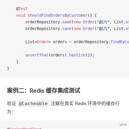
    @
Test
    void
 shouldFindOrdersByCustomer
() {
        orderRepository.
save
(
new
 Order
(
"赵六"
, List.
o
        orderRepository.
save
(
new
 Order
(
"赵六"
, List.
o
        List<
Order
> orders 
=
 orderRepository.
findByCu
        assertThat
(orders).
hasSize
(
2
);
    }
}
案例二：Redis 缓存集成测试
验证
注解在真实 Redis 环境中的缓存行
@Cacheable
为：
java