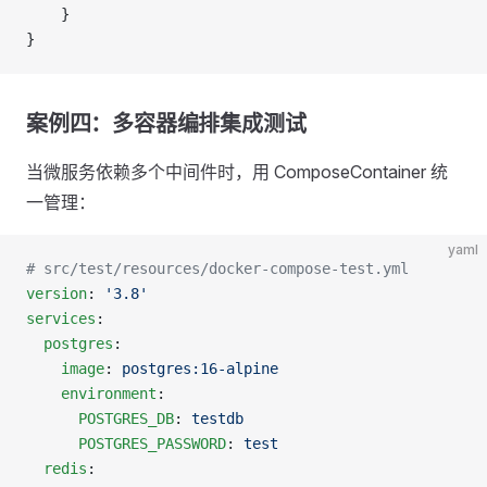
    }
}
案例四：多容器编排集成测试
当微服务依赖多个中间件时，用 ComposeContainer 统
一管理：
yaml
# src/test/resources/docker-compose-test.yml
version
: 
'3.8'
services
:
  postgres
:
    image
: 
postgres:16-alpine
    environment
:
      POSTGRES_DB
: 
testdb
      POSTGRES_PASSWORD
: 
test
  redis
: