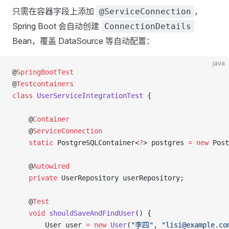
只需在容器字段上添加
，
@ServiceConnection
Spring Boot 会自动创建
ConnectionDetails
Bean，覆盖 DataSource 等自动配置：
java
@
SpringBootTest
@
Testcontainers
class
 UserServiceIntegrationTest
 {
    @
Container
    @
ServiceConnection
    static
 PostgreSQLContainer<
?
> postgres 
=
 new
 Post
    @
Autowired
    private
 UserRepository userRepository;
    @
Test
    void
 shouldSaveAndFindUser
() {
        User user 
=
 new
 User
(
"李四"
, 
"lisi@example.co