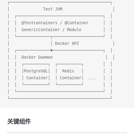
┌──────────────────────────────────────────┐
│              Test JVM                     │
│  ┌────────────────────────────────────┐  │
│  │  @Testcontainers / @Container      │  │
│  │  GenericContainer / Module         │  │
│  └──────────────┬─────────────────────┘  │
│                 │ Docker API              │
│  ┌──────────────▼─────────────────────┐  │
│  │  Docker Daemon                      │  │
│  │  ┌──────────┐  ┌──────────┐        │  │
│  │  │PostgreSQL│  │  Redis   │        │  │
│  │  │ Container│  │ Container│  ...   │  │
│  │  └──────────┘  └──────────┘        │  │
│  └────────────────────────────────────┘  │
└──────────────────────────────────────────┘
关键组件