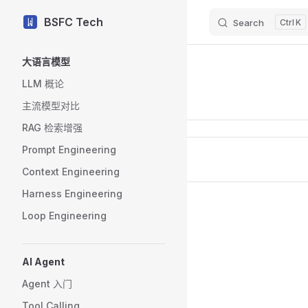
BSFC Tech
Search
K
Skip to content
Sidebar Navigation
大语言模型
LLM 概论
最后更新于:
7/8/26, 5:50 AM
主流模型对比
RAG 检索增强
Pager
Prompt Engineering
Previous page
AI 代码审查
Context Engineering
Harness Engineering
Loop Engineering
AI Agent
Agent 入门
Tool Calling