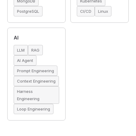
MongoDB
Kubernetes
PostgreSQL
CI/CD
Linux
AI
LLM
RAG
AI Agent
Prompt Engineering
Context Engineering
Harness
Engineering
Loop Engineering