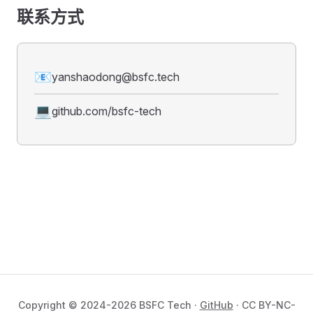
联系方式
📧
yanshaodong@bsfc.tech
💻
github.com/bsfc-tech
Copyright © 2024-2026 BSFC Tech ·
GitHub
· CC BY-NC-